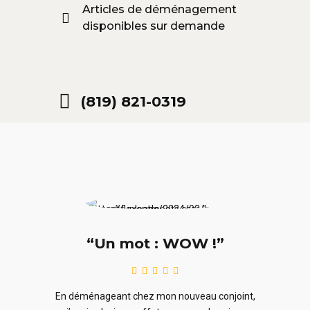
Articles de déménagement
disponibles sur demande
(819) 821-0319
“Un mot : WOW !”
le
En ra
En déménageant chez mon nouveau conjoint,
ieurs
ne sou