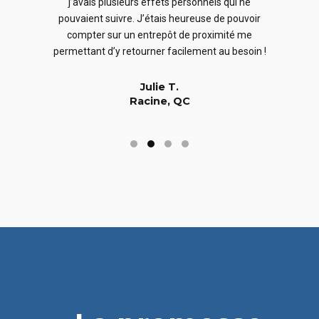
j’avais plusieurs effets personnels qui ne
cles
en
pouvaient suivre. J’étais heureuse de pouvoir
 nous
En
compter sur un entrepôt de proximité me
 long
permettant d’y retourner facilement au besoin !
Julie T.
Racine, QC