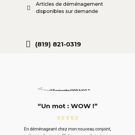
Articles de déménagement
disponibles sur demande
(819) 821-0319
“Un mot : WOW !”
le
En ra
En déménageant chez mon nouveau conjoint,
ieurs
ne sou