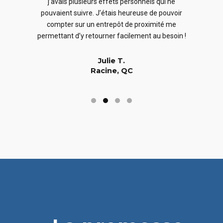
j’avais plusieurs effets personnels qui ne
cles
en
pouvaient suivre. J’étais heureuse de pouvoir
 nous
En
compter sur un entrepôt de proximité me
 long
permettant d’y retourner facilement au besoin !
Julie T.
Racine, QC