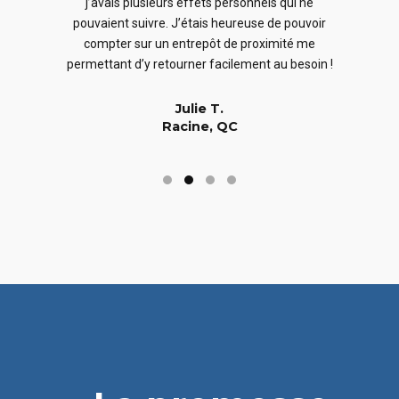
j’avais plusieurs effets personnels qui ne
cles
en
pouvaient suivre. J’étais heureuse de pouvoir
 nous
En
compter sur un entrepôt de proximité me
 long
permettant d’y retourner facilement au besoin !
Julie T.
Racine, QC