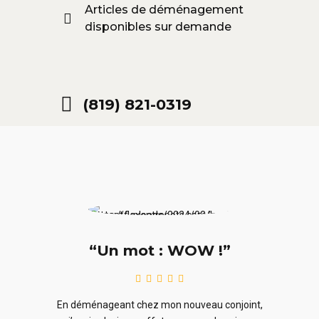
Articles de déménagement
disponibles sur demande
(819) 821-0319
“Un mot : WOW !”
le
En ra
En déménageant chez mon nouveau conjoint,
ieurs
ne sou