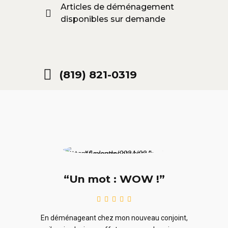
Articles de déménagement
disponibles sur demande
(819) 821-0319
“Un mot : WOW !”
le
En ra
En déménageant chez mon nouveau conjoint,
ieurs
ne sou