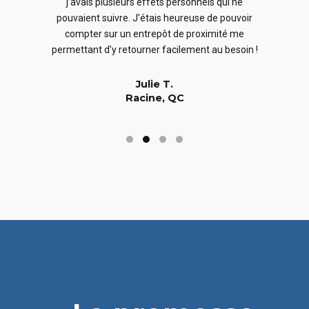
j’avais plusieurs effets personnels qui ne
cles
en
pouvaient suivre. J’étais heureuse de pouvoir
 nous
En
compter sur un entrepôt de proximité me
 long
permettant d’y retourner facilement au besoin !
Julie T.
Racine, QC