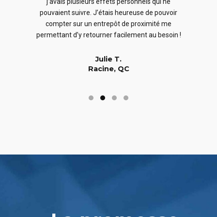
j’avais plusieurs effets personnels qui ne
cles
en
pouvaient suivre. J’étais heureuse de pouvoir
 nous
En
compter sur un entrepôt de proximité me
 long
permettant d’y retourner facilement au besoin !
Julie T.
Racine, QC