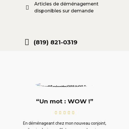
Articles de déménagement
disponibles sur demande
(819) 821-0319
“Un mot : WOW !”
le
En ra
En déménageant chez mon nouveau conjoint,
ieurs
ne sou