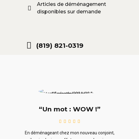
Articles de déménagement
disponibles sur demande
(819) 821-0319
“Un mot : WOW !”
le
En ra
En déménageant chez mon nouveau conjoint,
ieurs
ne sou