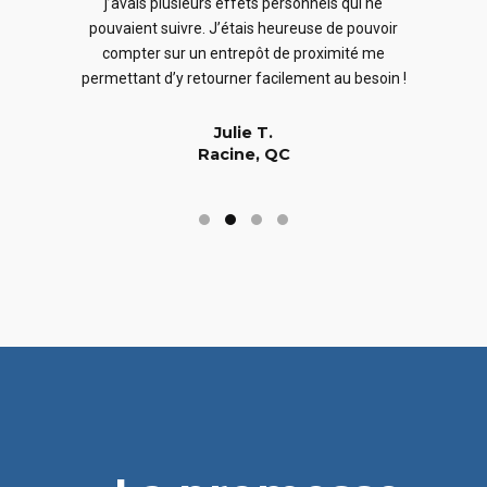
j’avais plusieurs effets personnels qui ne
cles
en
pouvaient suivre. J’étais heureuse de pouvoir
 nous
En
compter sur un entrepôt de proximité me
 long
permettant d’y retourner facilement au besoin !
Julie T.
Racine, QC