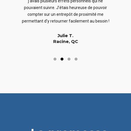
j’avais plusieurs effets personnels qui ne
cles
en
pouvaient suivre. J’étais heureuse de pouvoir
 nous
En
compter sur un entrepôt de proximité me
 long
permettant d’y retourner facilement au besoin !
Julie T.
Racine, QC