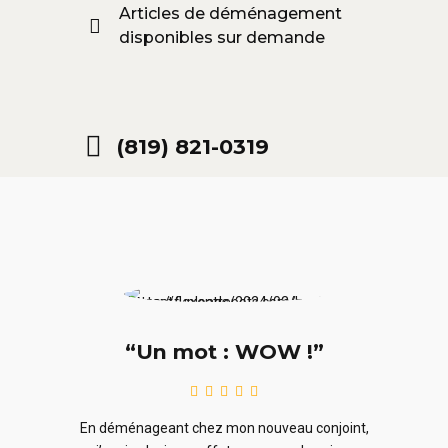
Articles de déménagement
disponibles sur demande
(819) 821-0319
“Un mot : WOW !”
le
En ra
En déménageant chez mon nouveau conjoint,
ieurs
ne sou