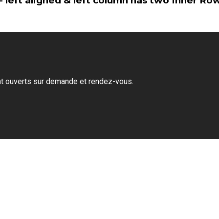
 - left aligned & left column has two Inner Ro
ont ouverts sur demande et rendez-vous.