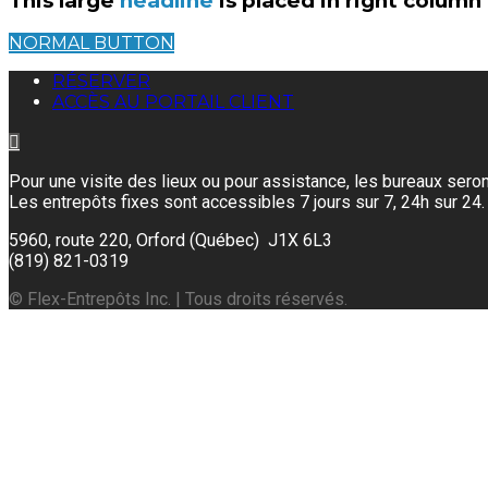
This large
headline
is placed in right column
NORMAL BUTTON
RÉSERVER
ACCÈS AU PORTAIL CLIENT
Pour une visite des lieux ou pour assistance, les bureaux ser
Les entrepôts fixes sont accessibles 7 jours sur 7, 24h sur 24.
5960, route 220, Orford (Québec) J1X 6L3
(819) 821-0319
© Flex-Entrepôts Inc. | Tous droits réservés.