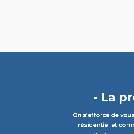
- La p
On s’efforce de vou
résidentiel et comm