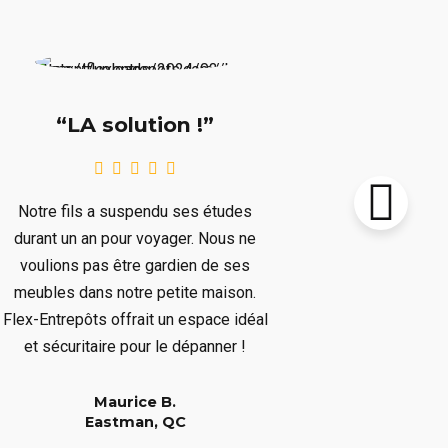
“Supe
“LA solution !”
Notre chalet
Notre fils a suspendu ses études
le prochain 
durant un an pour voyager. Nous ne
plusieurs mo
voulions pas être gardien de ses
plusieurs art
meubles dans notre petite maison.
nous dépar
Flex-Entrepôts offrait un espace idéal
dépanné san
et sécuritaire pour le dépanner !
Maurice B.
Eastman, QC