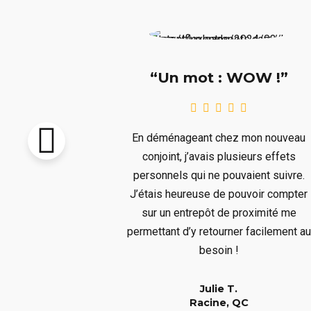
e !!!”
“Un mot : WOW !”
pton vendu et
En déménageant chez mon nouveau
re livré avant
conjoint, j’avais plusieurs effets
llait remiser
personnels qui ne pouvaient suivre.
us ne voulions
J’étais heureuse de pouvoir compter
s aura bien
sur un entrepôt de proximité me
er à un long
permettant d’y retourner facilement au
!
besoin !
Julie T.
QC
Racine, QC