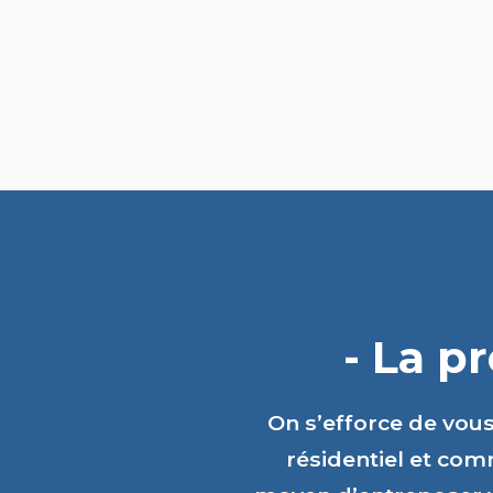
- La p
On s’efforce de vou
résidentiel et comm