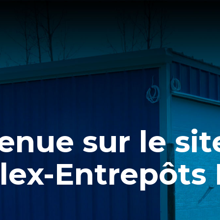
enue sur le si
lex-Entrepôts I