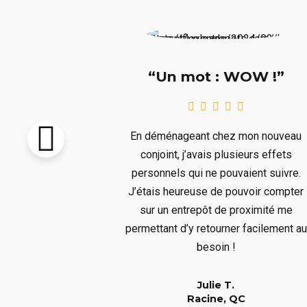
e !!!”
“Un mot : WOW !”
pton vendu et
En déménageant chez mon nouveau
re livré avant
conjoint, j’avais plusieurs effets
llait remiser
personnels qui ne pouvaient suivre.
us ne voulions
J’étais heureuse de pouvoir compter
s aura bien
sur un entrepôt de proximité me
er à un long
permettant d’y retourner facilement au
!
besoin !
Julie T.
QC
Racine, QC