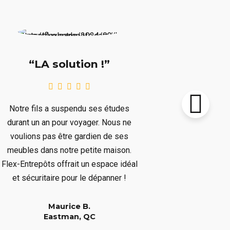
“Supe
“LA solution !”
Notre chalet
Notre fils a suspendu ses études
le prochain 
durant un an pour voyager. Nous ne
plusieurs mo
voulions pas être gardien de ses
plusieurs art
meubles dans notre petite maison.
nous dépar
Flex-Entrepôts offrait un espace idéal
dépanné san
et sécuritaire pour le dépanner !
Maurice B.
Eastman, QC