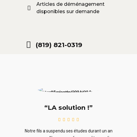
Articles de déménagement
disponibles sur demande
(819) 821-0319
“LA solution !”
re, je
N
Notre fils a suspendu ses études durant un an
ns pour
proc