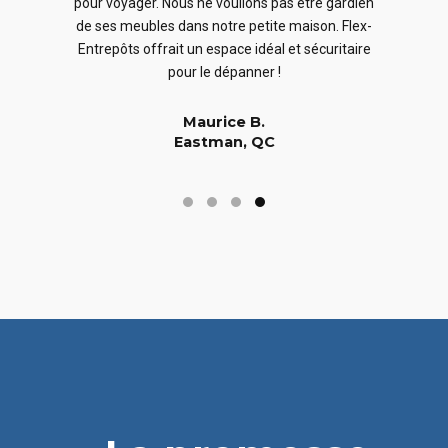
pour voyager. Nous ne voulions pas être gardien
ex-
moi
de ses meubles dans notre petite maison. Flex-
out
dont
Entrepôts offrait un espace idéal et sécuritaire
s
aura
pour le dépanner !
Maurice B.
Eastman, QC
n