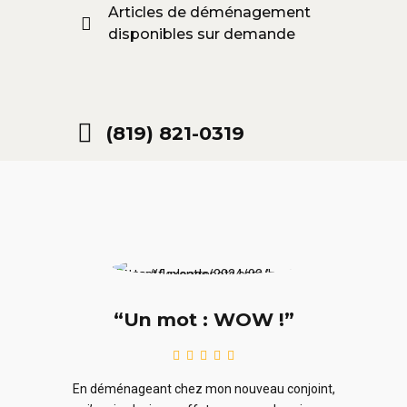
Articles de déménagement
disponibles sur demande
(819) 821-0319
“Un mot : WOW !”
le
En ra
En déménageant chez mon nouveau conjoint,
ieurs
ne sou