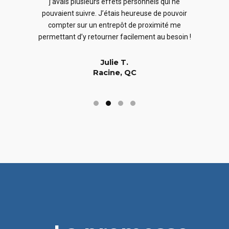
j’avais plusieurs effets personnels qui ne
cles
en
pouvaient suivre. J’étais heureuse de pouvoir
 nous
En
compter sur un entrepôt de proximité me
 long
permettant d’y retourner facilement au besoin !
Julie T.
Racine, QC