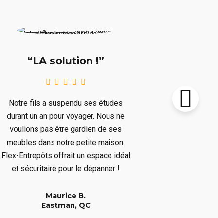
“Supe
“LA solution !”
Notre chalet
Notre fils a suspendu ses études
le prochain 
durant un an pour voyager. Nous ne
plusieurs mo
voulions pas être gardien de ses
plusieurs art
meubles dans notre petite maison.
nous dépar
Flex-Entrepôts offrait un espace idéal
dépanné san
et sécuritaire pour le dépanner !
Maurice B.
Eastman, QC