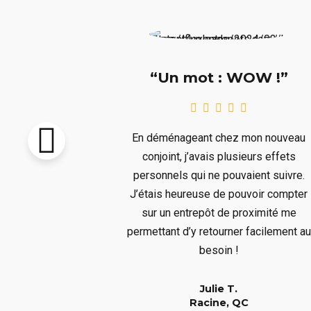
e !!!”
“Un mot : WOW !”
pton vendu et
En déménageant chez mon nouveau
re livré avant
conjoint, j’avais plusieurs effets
llait remiser
personnels qui ne pouvaient suivre.
us ne voulions
J’étais heureuse de pouvoir compter
s aura bien
sur un entrepôt de proximité me
er à un long
permettant d’y retourner facilement au
!
besoin !
Julie T.
QC
Racine, QC