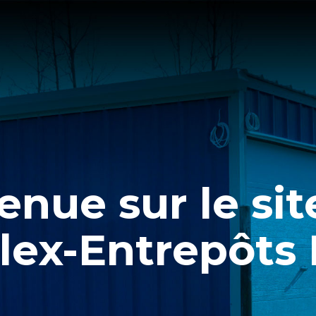
enue sur le si
lex-Entrepôts I