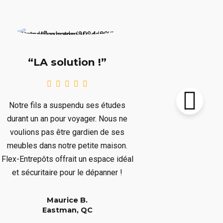
“Supe
“LA solution !”
Notre chalet
Notre fils a suspendu ses études
le prochain 
durant un an pour voyager. Nous ne
plusieurs mo
voulions pas être gardien de ses
plusieurs art
meubles dans notre petite maison.
nous dépar
Flex-Entrepôts offrait un espace idéal
dépanné san
et sécuritaire pour le dépanner !
Maurice B.
Eastman, QC