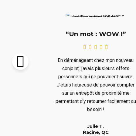
e !!!”
“Un mot : WOW !”
pton vendu et
En déménageant chez mon nouveau
re livré avant
conjoint, j’avais plusieurs effets
llait remiser
personnels qui ne pouvaient suivre.
us ne voulions
J’étais heureuse de pouvoir compter
s aura bien
sur un entrepôt de proximité me
er à un long
permettant d’y retourner facilement au
!
besoin !
Julie T.
QC
Racine, QC