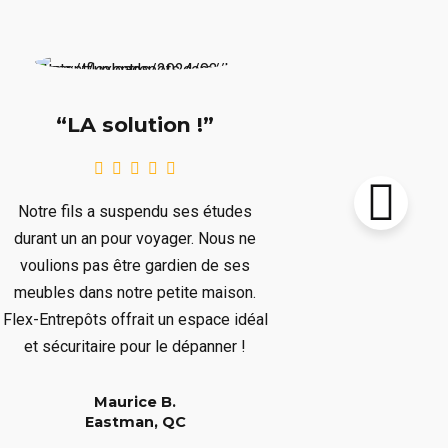
“Supe
“LA solution !”
Notre chalet
Notre fils a suspendu ses études
le prochain 
durant un an pour voyager. Nous ne
plusieurs mo
voulions pas être gardien de ses
plusieurs art
meubles dans notre petite maison.
nous dépar
Flex-Entrepôts offrait un espace idéal
dépanné san
et sécuritaire pour le dépanner !
Maurice B.
Eastman, QC