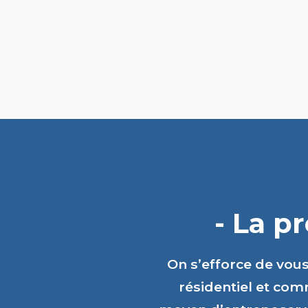
- La p
On s’efforce de vou
résidentiel et comm