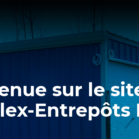
enue sur le si
lex-Entrepôts I