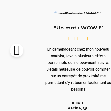
e !!!”
“Un mot : WOW !”
pton vendu et
En déménageant chez mon nouveau
re livré avant
conjoint, j’avais plusieurs effets
llait remiser
personnels qui ne pouvaient suivre.
us ne voulions
J’étais heureuse de pouvoir compter
s aura bien
sur un entrepôt de proximité me
er à un long
permettant d’y retourner facilement au
!
besoin !
Julie T.
QC
Racine, QC