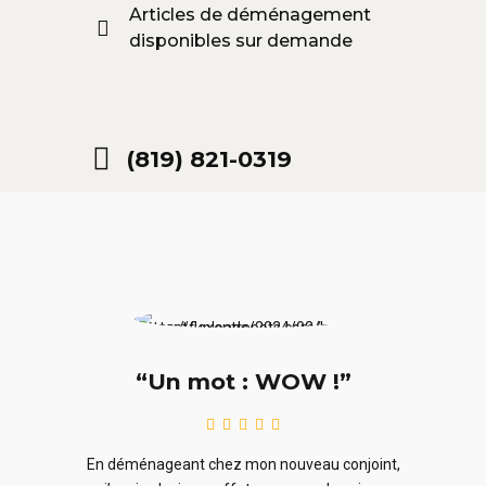
Articles de déménagement
disponibles sur demande
(819) 821-0319
“Un mot : WOW !”
le
En ra
En déménageant chez mon nouveau conjoint,
ieurs
ne sou