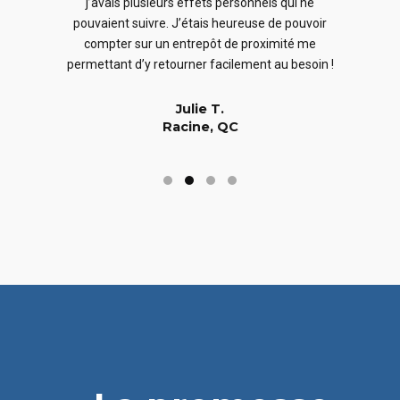
j’avais plusieurs effets personnels qui ne
cles
en
pouvaient suivre. J’étais heureuse de pouvoir
 nous
En
compter sur un entrepôt de proximité me
 long
permettant d’y retourner facilement au besoin !
Julie T.
Racine, QC