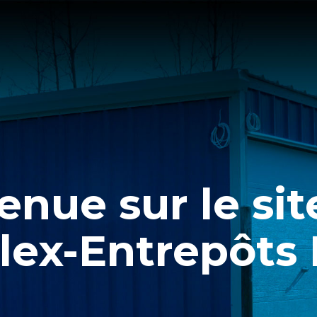
enue sur le si
lex-Entrepôts I