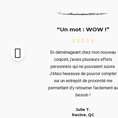
e !!!”
“Un mot : WOW !”
pton vendu et
En déménageant chez mon nouveau
re livré avant
conjoint, j’avais plusieurs effets
llait remiser
personnels qui ne pouvaient suivre.
us ne voulions
J’étais heureuse de pouvoir compter
s aura bien
sur un entrepôt de proximité me
er à un long
permettant d’y retourner facilement au
!
besoin !
Julie T.
QC
Racine, QC