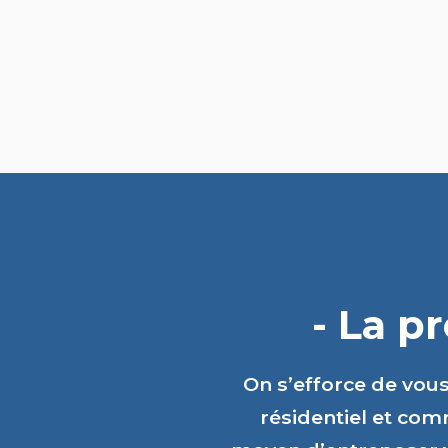
- La p
On s’efforce de vou
résidentiel et comm