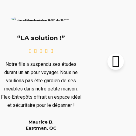
“Supe
“LA solution !”
Notre chalet
Notre fils a suspendu ses études
le prochain 
durant un an pour voyager. Nous ne
plusieurs mo
voulions pas être gardien de ses
plusieurs art
meubles dans notre petite maison.
nous dépar
Flex-Entrepôts offrait un espace idéal
dépanné san
et sécuritaire pour le dépanner !
Maurice B.
Eastman, QC