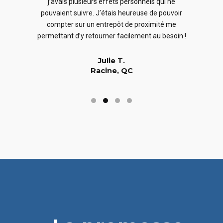
j’avais plusieurs effets personnels qui ne
cles
en
pouvaient suivre. J’étais heureuse de pouvoir
 nous
En
compter sur un entrepôt de proximité me
 long
permettant d’y retourner facilement au besoin !
Julie T.
Racine, QC