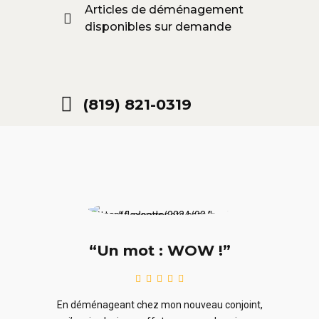
Articles de déménagement
disponibles sur demande
(819) 821-0319
“Un mot : WOW !”
le
En ra
En déménageant chez mon nouveau conjoint,
ieurs
ne sou