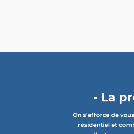
- La p
On s’efforce de vou
résidentiel et comm