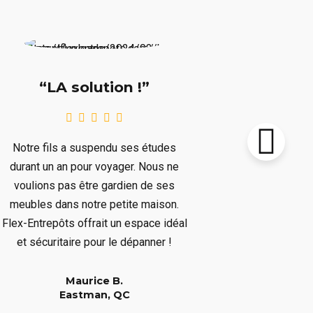
“Supe
“LA solution !”
Notre chalet
Notre fils a suspendu ses études
le prochain 
durant un an pour voyager. Nous ne
plusieurs mo
voulions pas être gardien de ses
plusieurs art
meubles dans notre petite maison.
nous dépar
Flex-Entrepôts offrait un espace idéal
dépanné san
et sécuritaire pour le dépanner !
Maurice B.
Eastman, QC