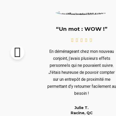
e !!!”
“Un mot : WOW !”
pton vendu et
En déménageant chez mon nouveau
re livré avant
conjoint, j’avais plusieurs effets
llait remiser
personnels qui ne pouvaient suivre.
us ne voulions
J’étais heureuse de pouvoir compter
s aura bien
sur un entrepôt de proximité me
er à un long
permettant d’y retourner facilement au
!
besoin !
Julie T.
QC
Racine, QC