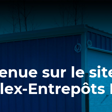
enue sur le si
lex-Entrepôts I