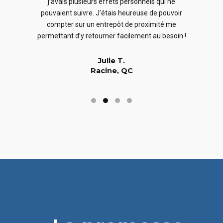
j’avais plusieurs effets personnels qui ne
cles
en
pouvaient suivre. J’étais heureuse de pouvoir
 nous
En
compter sur un entrepôt de proximité me
 long
permettant d’y retourner facilement au besoin !
Julie T.
Racine, QC