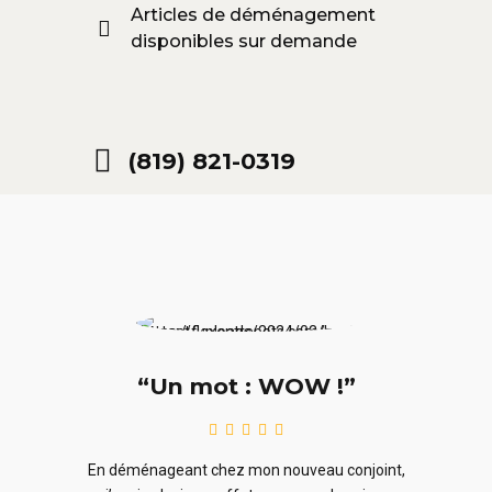
Articles de déménagement
disponibles sur demande
(819) 821-0319
“Un mot : WOW !”
le
En ra
En déménageant chez mon nouveau conjoint,
ieurs
ne sou