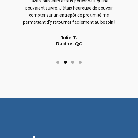
j’avais plusieurs effets personnels qui ne
cles
en
pouvaient suivre. J’étais heureuse de pouvoir
 nous
En
compter sur un entrepôt de proximité me
 long
permettant d’y retourner facilement au besoin !
Julie T.
Racine, QC