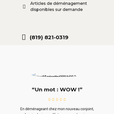
Articles de déménagement
disponibles sur demande
(819) 821-0319
“Un mot : WOW !”
le
En ra
En déménageant chez mon nouveau conjoint,
ieurs
ne sou