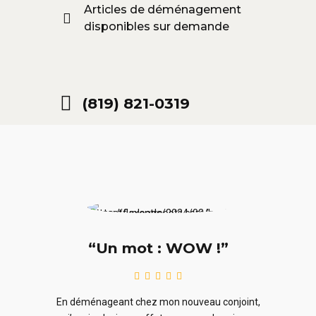
Articles de déménagement
disponibles sur demande
(819) 821-0319
“Un mot : WOW !”
le
En ra
En déménageant chez mon nouveau conjoint,
ieurs
ne sou