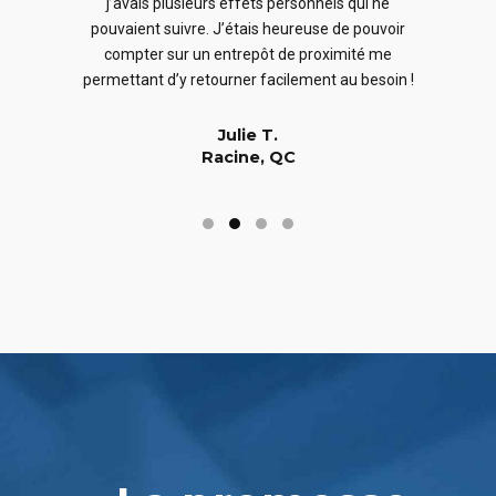
j’avais plusieurs effets personnels qui ne
cles
en
pouvaient suivre. J’étais heureuse de pouvoir
 nous
En
compter sur un entrepôt de proximité me
 long
permettant d’y retourner facilement au besoin !
Julie T.
Racine, QC