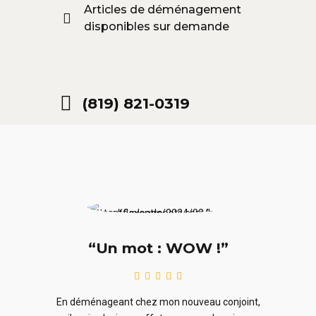
Articles de déménagement
disponibles sur demande
(819) 821-0319
“Un mot : WOW !”
le
En ra
En déménageant chez mon nouveau conjoint,
ieurs
ne sou