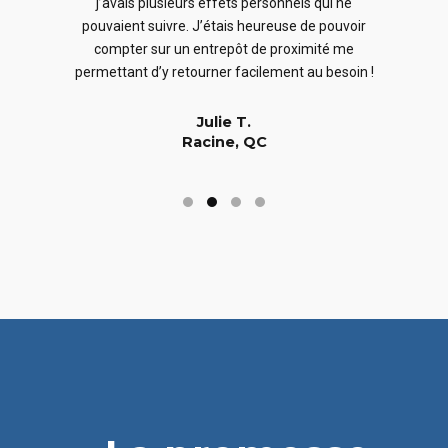
j’avais plusieurs effets personnels qui ne
cles
en
pouvaient suivre. J’étais heureuse de pouvoir
 nous
En
compter sur un entrepôt de proximité me
 long
permettant d’y retourner facilement au besoin !
Julie T.
Racine, QC