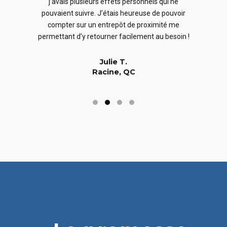
j’avais plusieurs effets personnels qui ne
cles
en
pouvaient suivre. J’étais heureuse de pouvoir
 nous
En
compter sur un entrepôt de proximité me
 long
permettant d’y retourner facilement au besoin !
Julie T.
Racine, QC