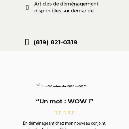
Articles de déménagement
disponibles sur demande
(819) 821-0319
“Un mot : WOW !”
le
En ra
En déménageant chez mon nouveau conjoint,
ieurs
ne sou