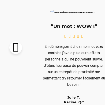
e !!!”
“Un mot : WOW !”
pton vendu et
En déménageant chez mon nouveau
re livré avant
conjoint, j’avais plusieurs effets
llait remiser
personnels qui ne pouvaient suivre.
us ne voulions
J’étais heureuse de pouvoir compter
s aura bien
sur un entrepôt de proximité me
er à un long
permettant d’y retourner facilement au
!
besoin !
Julie T.
QC
Racine, QC