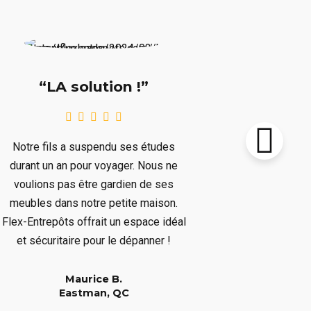
“Supe
“LA solution !”
Notre chalet
Notre fils a suspendu ses études
le prochain 
durant un an pour voyager. Nous ne
plusieurs mo
voulions pas être gardien de ses
plusieurs art
meubles dans notre petite maison.
nous dépar
Flex-Entrepôts offrait un espace idéal
dépanné san
et sécuritaire pour le dépanner !
Maurice B.
Eastman, QC