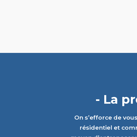
- La p
On s’efforce de vou
résidentiel et comm