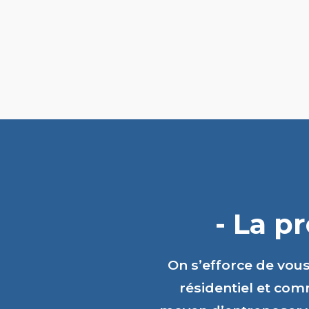
- La p
On s’efforce de vou
résidentiel et comm