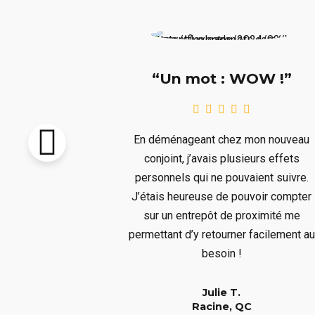
e !!!”
“Un mot : WOW !”
pton vendu et
En déménageant chez mon nouveau
re livré avant
conjoint, j’avais plusieurs effets
llait remiser
personnels qui ne pouvaient suivre.
us ne voulions
J’étais heureuse de pouvoir compter
s aura bien
sur un entrepôt de proximité me
er à un long
permettant d’y retourner facilement au
!
besoin !
Julie T.
QC
Racine, QC