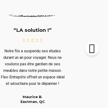
“Supe
“LA solution !”
Notre chalet
Notre fils a suspendu ses études
le prochain 
durant un an pour voyager. Nous ne
plusieurs mo
voulions pas être gardien de ses
plusieurs art
meubles dans notre petite maison.
nous dépar
Flex-Entrepôts offrait un espace idéal
dépanné san
et sécuritaire pour le dépanner !
Maurice B.
Eastman, QC