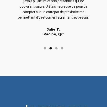
j’avais plusieurs effets personnels qui ne
cles
en
pouvaient suivre. J’étais heureuse de pouvoir
 nous
En
compter sur un entrepôt de proximité me
 long
permettant d’y retourner facilement au besoin !
Julie T.
Racine, QC