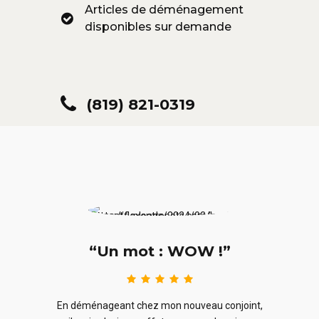
Articles de déménagement
disponibles sur demande
(819) 821-0319
“Un mot : WOW !”
le
En ra
En déménageant chez mon nouveau conjoint,
ieurs
ne sou