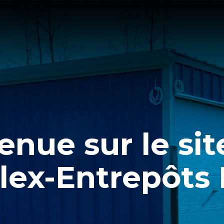
enue sur le si
lex-Entrepôts I