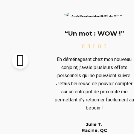
e !!!”
“Un mot : WOW !”
pton vendu et
En déménageant chez mon nouveau
re livré avant
conjoint, j’avais plusieurs effets
llait remiser
personnels qui ne pouvaient suivre.
us ne voulions
J’étais heureuse de pouvoir compter
s aura bien
sur un entrepôt de proximité me
er à un long
permettant d’y retourner facilement au
!
besoin !
Julie T.
QC
Racine, QC