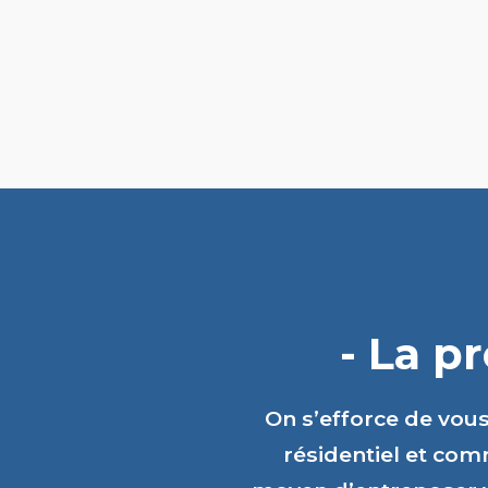
- La p
On s’efforce de vou
résidentiel et comm