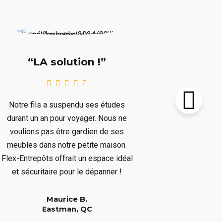
“Supe
“LA solution !”
Notre chalet
Notre fils a suspendu ses études
le prochain 
durant un an pour voyager. Nous ne
plusieurs mo
voulions pas être gardien de ses
plusieurs art
meubles dans notre petite maison.
nous dépar
Flex-Entrepôts offrait un espace idéal
dépanné san
et sécuritaire pour le dépanner !
Maurice B.
Eastman, QC