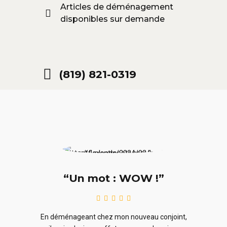
Articles de déménagement
disponibles sur demande
(819) 821-0319
“Un mot : WOW !”
le
En ra
En déménageant chez mon nouveau conjoint,
ieurs
ne sou