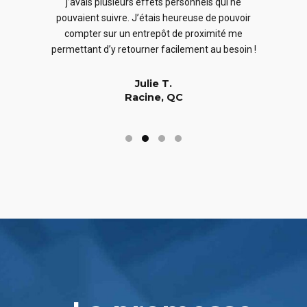
j’avais plusieurs effets personnels qui ne
cles
en
pouvaient suivre. J’étais heureuse de pouvoir
 nous
En
compter sur un entrepôt de proximité me
 long
permettant d’y retourner facilement au besoin !
Julie T.
Racine, QC