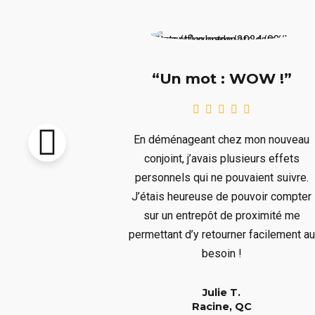
e !!!”
“Un mot : WOW !”
pton vendu et
En déménageant chez mon nouveau
re livré avant
conjoint, j’avais plusieurs effets
llait remiser
personnels qui ne pouvaient suivre.
us ne voulions
J’étais heureuse de pouvoir compter
s aura bien
sur un entrepôt de proximité me
er à un long
permettant d’y retourner facilement au
!
besoin !
Julie T.
QC
Racine, QC