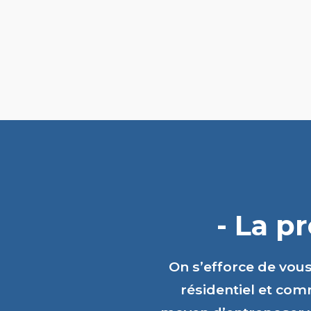
- La p
On s’efforce de vou
résidentiel et comm