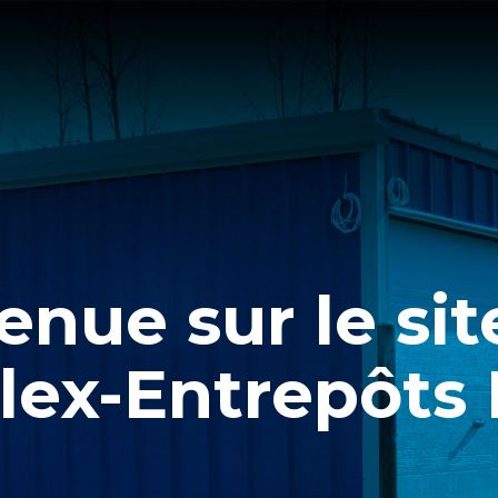
enue sur le si
lex-Entrepôts I