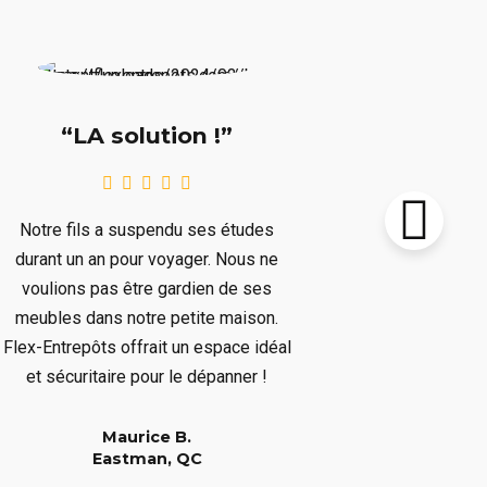
“Supe
“LA solution !”
Notre chalet
Notre fils a suspendu ses études
le prochain 
durant un an pour voyager. Nous ne
plusieurs mo
voulions pas être gardien de ses
plusieurs art
meubles dans notre petite maison.
nous dépar
Flex-Entrepôts offrait un espace idéal
dépanné san
et sécuritaire pour le dépanner !
Maurice B.
Eastman, QC