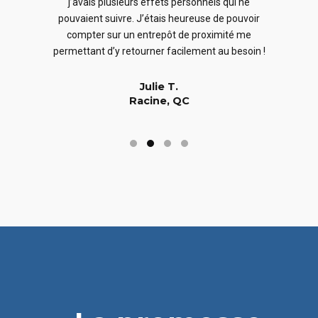
j’avais plusieurs effets personnels qui ne
cles
en
pouvaient suivre. J’étais heureuse de pouvoir
 nous
En
compter sur un entrepôt de proximité me
 long
permettant d’y retourner facilement au besoin !
Julie T.
Racine, QC