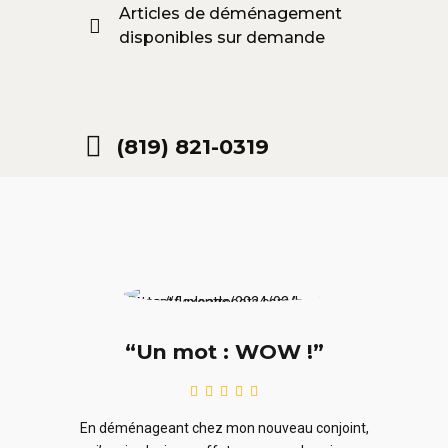
Articles de déménagement
disponibles sur demande
(819) 821-0319
“Un mot : WOW !”
le
En ra
En déménageant chez mon nouveau conjoint,
ieurs
ne sou