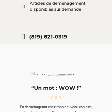
Articles de déménagement
disponibles sur demande
(819) 821-0319
“Un mot : WOW !”
le
En ra
En déménageant chez mon nouveau conjoint,
ieurs
ne sou