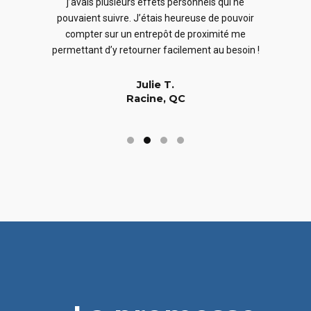
j’avais plusieurs effets personnels qui ne
cles
en
pouvaient suivre. J’étais heureuse de pouvoir
 nous
En
compter sur un entrepôt de proximité me
 long
permettant d’y retourner facilement au besoin !
Julie T.
Racine, QC