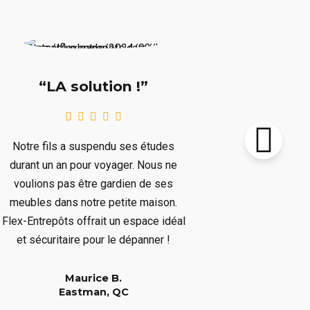
“Supe
“LA solution !”
Notre chalet
Notre fils a suspendu ses études
le prochain 
durant un an pour voyager. Nous ne
plusieurs mo
voulions pas être gardien de ses
plusieurs art
meubles dans notre petite maison.
nous dépar
Flex-Entrepôts offrait un espace idéal
dépanné san
et sécuritaire pour le dépanner !
Maurice B.
Eastman, QC