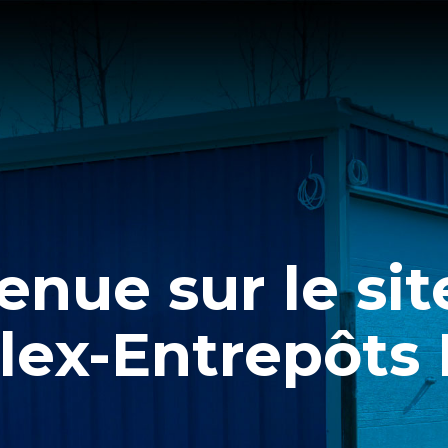
enue sur le si
lex-Entrepôts I