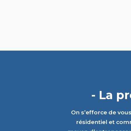
- La p
On s’efforce de vou
résidentiel et comm