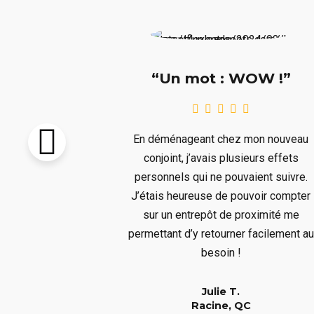
e !!!”
“Un mot : WOW !”
pton vendu et
En déménageant chez mon nouveau
re livré avant
conjoint, j’avais plusieurs effets
llait remiser
personnels qui ne pouvaient suivre.
us ne voulions
J’étais heureuse de pouvoir compter
s aura bien
sur un entrepôt de proximité me
er à un long
permettant d’y retourner facilement au
!
besoin !
Julie T.
QC
Racine, QC