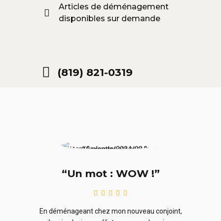
Articles de déménagement
disponibles sur demande
(819) 821-0319
“Un mot : WOW !”
le
En ra
En déménageant chez mon nouveau conjoint,
ieurs
ne sou