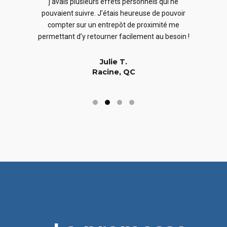
j’avais plusieurs effets personnels qui ne
cles
en
pouvaient suivre. J’étais heureuse de pouvoir
 nous
En
compter sur un entrepôt de proximité me
 long
permettant d’y retourner facilement au besoin !
Julie T.
Racine, QC