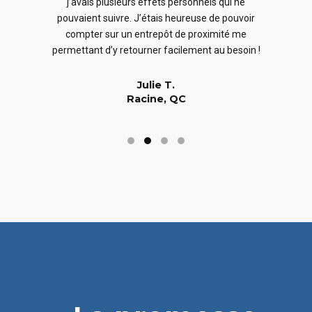
j’avais plusieurs effets personnels qui ne
cles
en
pouvaient suivre. J’étais heureuse de pouvoir
 nous
En
compter sur un entrepôt de proximité me
 long
permettant d’y retourner facilement au besoin !
Julie T.
Racine, QC