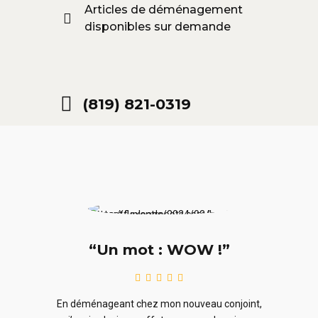
Articles de déménagement
disponibles sur demande
(819) 821-0319
“Un mot : WOW !”
le
En ra
En déménageant chez mon nouveau conjoint,
ieurs
ne sou