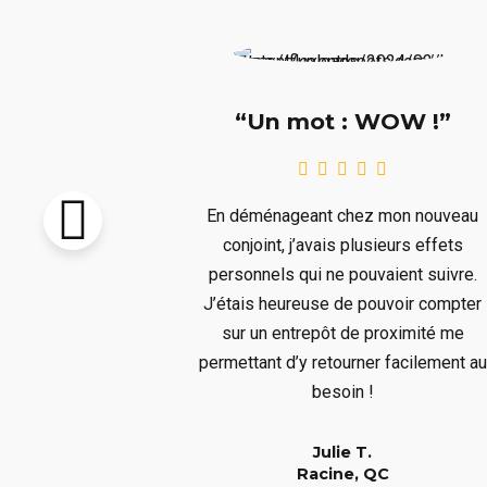
e !!!”
“Un mot : WOW !”
pton vendu et
En déménageant chez mon nouveau
re livré avant
conjoint, j’avais plusieurs effets
llait remiser
personnels qui ne pouvaient suivre.
us ne voulions
J’étais heureuse de pouvoir compter
s aura bien
sur un entrepôt de proximité me
er à un long
permettant d’y retourner facilement au
!
besoin !
Julie T.
QC
Racine, QC