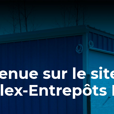
enue sur le si
lex-Entrepôts I