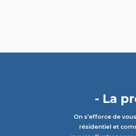
- La p
On s’efforce de vou
résidentiel et comm