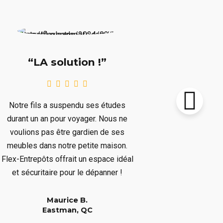
“Supe
“LA solution !”
Notre chalet
Notre fils a suspendu ses études
le prochain 
durant un an pour voyager. Nous ne
plusieurs mo
voulions pas être gardien de ses
plusieurs art
meubles dans notre petite maison.
nous dépar
Flex-Entrepôts offrait un espace idéal
dépanné san
et sécuritaire pour le dépanner !
Maurice B.
Eastman, QC