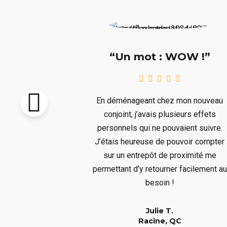
e !!!”
“Un mot : WOW !”
pton vendu et
En déménageant chez mon nouveau
re livré avant
conjoint, j’avais plusieurs effets
llait remiser
personnels qui ne pouvaient suivre.
us ne voulions
J’étais heureuse de pouvoir compter
s aura bien
sur un entrepôt de proximité me
er à un long
permettant d’y retourner facilement au
!
besoin !
Julie T.
QC
Racine, QC