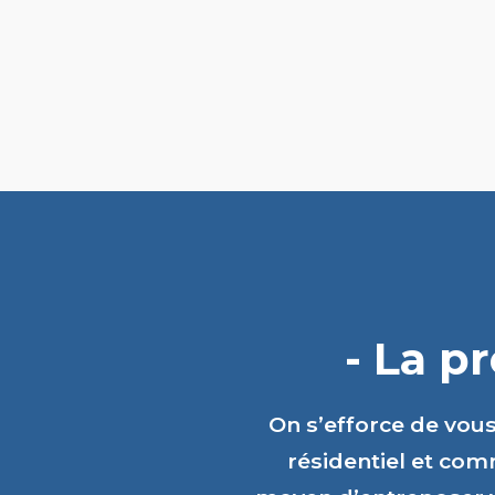
- La p
On s’efforce de vou
résidentiel et comm