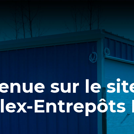
enue sur le si
lex-Entrepôts I