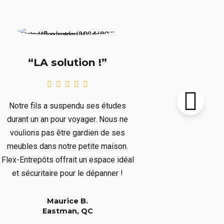
“Supe
“LA solution !”
Notre chalet
Notre fils a suspendu ses études
le prochain 
durant un an pour voyager. Nous ne
plusieurs mo
voulions pas être gardien de ses
plusieurs art
meubles dans notre petite maison.
nous dépar
Flex-Entrepôts offrait un espace idéal
dépanné san
et sécuritaire pour le dépanner !
Maurice B.
Eastman, QC