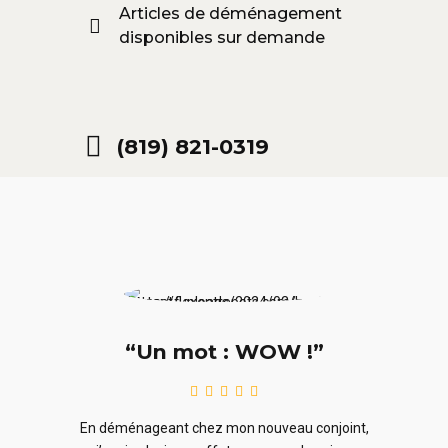
Articles de déménagement
disponibles sur demande
(819) 821-0319
“Un mot : WOW !”
le
En ra
En déménageant chez mon nouveau conjoint,
ieurs
ne sou