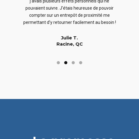
j’avais plusieurs effets personnels qui ne
cles
en
pouvaient suivre. J’étais heureuse de pouvoir
 nous
En
compter sur un entrepôt de proximité me
 long
permettant d’y retourner facilement au besoin !
Julie T.
Racine, QC