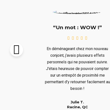
e !!!”
“Un mot : WOW !”
pton vendu et
En déménageant chez mon nouveau
re livré avant
conjoint, j’avais plusieurs effets
llait remiser
personnels qui ne pouvaient suivre.
us ne voulions
J’étais heureuse de pouvoir compter
s aura bien
sur un entrepôt de proximité me
er à un long
permettant d’y retourner facilement au
!
besoin !
Julie T.
QC
Racine, QC