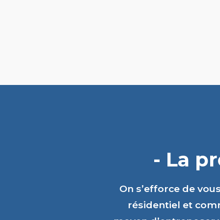
- La p
On s’efforce de vou
résidentiel et comm