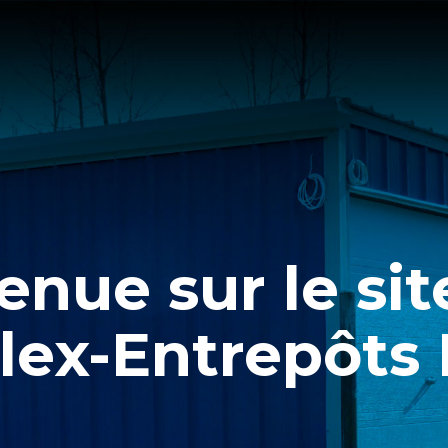
enue sur le si
lex-Entrepôts I