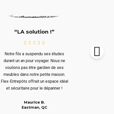
“Supe
“LA solution !”
Notre chalet
Notre fils a suspendu ses études
le prochain 
durant un an pour voyager. Nous ne
plusieurs mo
voulions pas être gardien de ses
plusieurs art
meubles dans notre petite maison.
nous dépar
Flex-Entrepôts offrait un espace idéal
dépanné san
et sécuritaire pour le dépanner !
Maurice B.
Eastman, QC