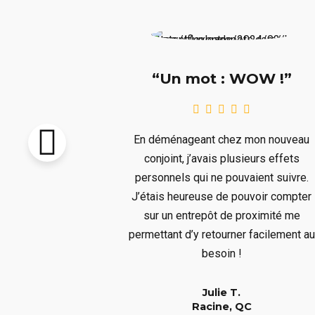
e !!!”
“Un mot : WOW !”
pton vendu et
En déménageant chez mon nouveau
re livré avant
conjoint, j’avais plusieurs effets
llait remiser
personnels qui ne pouvaient suivre.
us ne voulions
J’étais heureuse de pouvoir compter
s aura bien
sur un entrepôt de proximité me
er à un long
permettant d’y retourner facilement au
!
besoin !
Julie T.
QC
Racine, QC