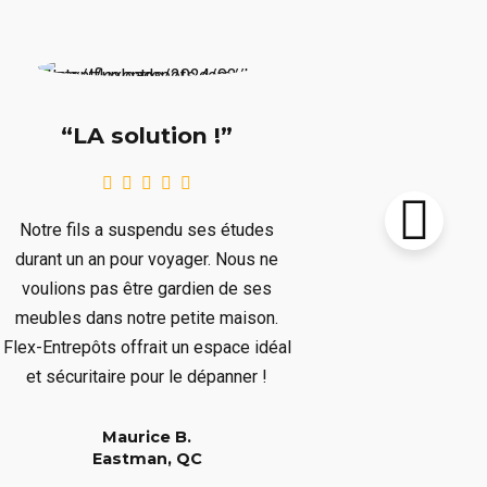
“Supe
“LA solution !”
Notre chalet
Notre fils a suspendu ses études
le prochain 
durant un an pour voyager. Nous ne
plusieurs mo
voulions pas être gardien de ses
plusieurs art
meubles dans notre petite maison.
nous dépar
Flex-Entrepôts offrait un espace idéal
dépanné san
et sécuritaire pour le dépanner !
Maurice B.
Eastman, QC