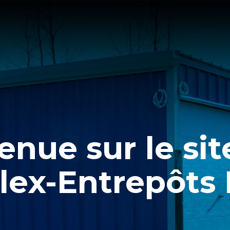
enue sur le si
lex-Entrepôts I