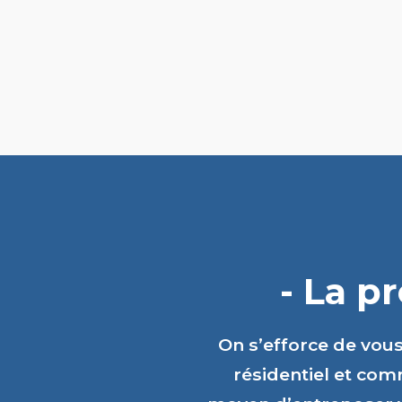
- La p
On s’efforce de vou
résidentiel et comm