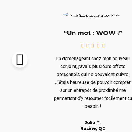
e !!!”
“Un mot : WOW !”
pton vendu et
En déménageant chez mon nouveau
re livré avant
conjoint, j’avais plusieurs effets
llait remiser
personnels qui ne pouvaient suivre.
us ne voulions
J’étais heureuse de pouvoir compter
s aura bien
sur un entrepôt de proximité me
er à un long
permettant d’y retourner facilement au
!
besoin !
Julie T.
QC
Racine, QC