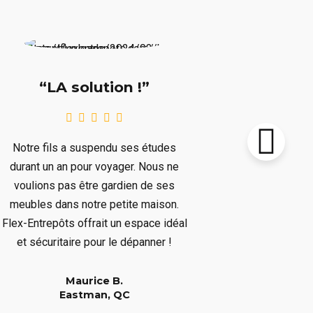
“Supe
“LA solution !”
Notre chalet
Notre fils a suspendu ses études
le prochain 
durant un an pour voyager. Nous ne
plusieurs mo
voulions pas être gardien de ses
plusieurs art
meubles dans notre petite maison.
nous dépar
Flex-Entrepôts offrait un espace idéal
dépanné san
et sécuritaire pour le dépanner !
Maurice B.
Eastman, QC