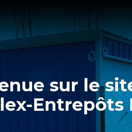
enue sur le si
lex-Entrepôts I