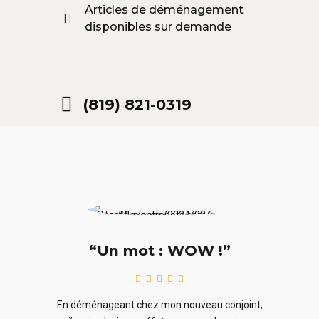
Articles de déménagement
disponibles sur demande
(819) 821-0319
“Un mot : WOW !”
le
En ra
En déménageant chez mon nouveau conjoint,
ieurs
ne sou