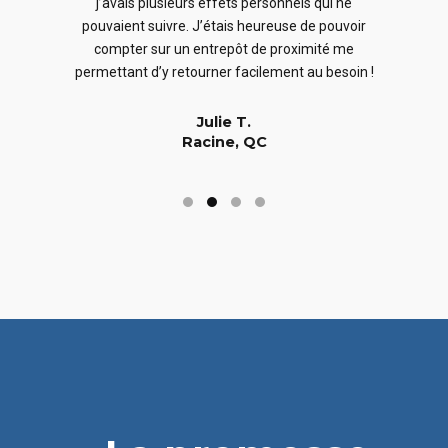
j’avais plusieurs effets personnels qui ne
cles
en
pouvaient suivre. J’étais heureuse de pouvoir
 nous
En
compter sur un entrepôt de proximité me
 long
permettant d’y retourner facilement au besoin !
Julie T.
Racine, QC