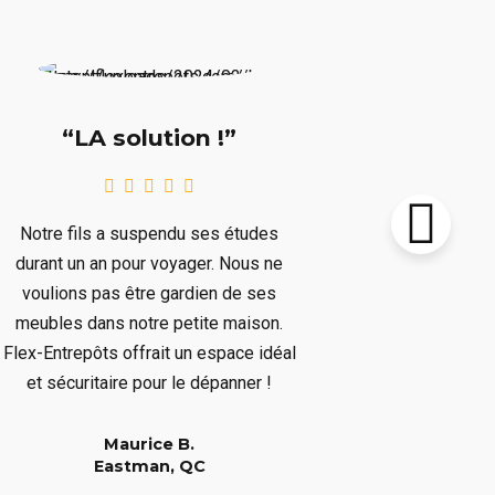
“Supe
“LA solution !”
Notre chalet
Notre fils a suspendu ses études
le prochain 
durant un an pour voyager. Nous ne
plusieurs mo
voulions pas être gardien de ses
plusieurs art
meubles dans notre petite maison.
nous dépar
Flex-Entrepôts offrait un espace idéal
dépanné san
et sécuritaire pour le dépanner !
Maurice B.
Eastman, QC