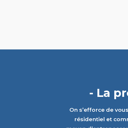
- La p
On s’efforce de vou
résidentiel et comm