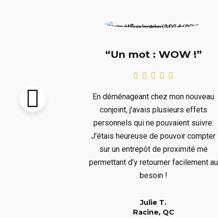
e !!!”
“Un mot : WOW !”
pton vendu et
En déménageant chez mon nouveau
re livré avant
conjoint, j’avais plusieurs effets
llait remiser
personnels qui ne pouvaient suivre.
us ne voulions
J’étais heureuse de pouvoir compter
s aura bien
sur un entrepôt de proximité me
er à un long
permettant d’y retourner facilement au
!
besoin !
Julie T.
QC
Racine, QC