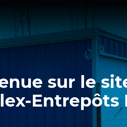
enue sur le si
lex-Entrepôts I