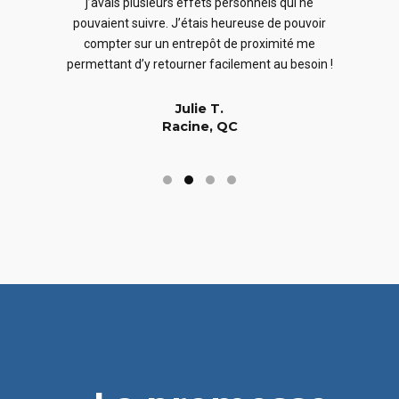
j’avais plusieurs effets personnels qui ne
cles
en
pouvaient suivre. J’étais heureuse de pouvoir
 nous
En
compter sur un entrepôt de proximité me
 long
permettant d’y retourner facilement au besoin !
Julie T.
Racine, QC