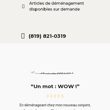
Articles de déménagement
disponibles sur demande
(819) 821-0319
“Un mot : WOW !”
le
En ra
En déménageant chez mon nouveau conjoint,
ieurs
ne sou