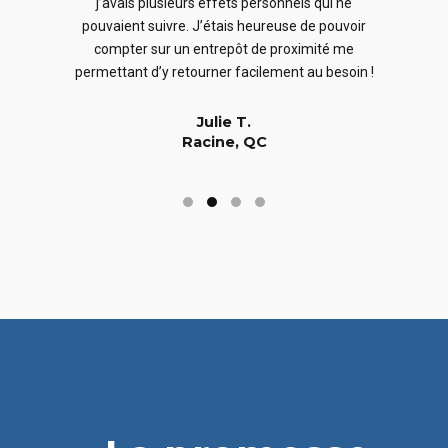
j’avais plusieurs effets personnels qui ne
cles
en
pouvaient suivre. J’étais heureuse de pouvoir
 nous
En
compter sur un entrepôt de proximité me
 long
permettant d’y retourner facilement au besoin !
Julie T.
Racine, QC