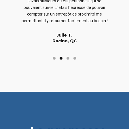
j’avais plusieurs effets personnels qui ne
cles
en
pouvaient suivre. J’étais heureuse de pouvoir
 nous
En
compter sur un entrepôt de proximité me
 long
permettant d’y retourner facilement au besoin !
Julie T.
Racine, QC