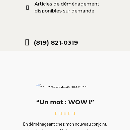
Articles de déménagement
disponibles sur demande
(819) 821-0319
“Un mot : WOW !”
le
En ra
En déménageant chez mon nouveau conjoint,
ieurs
ne sou