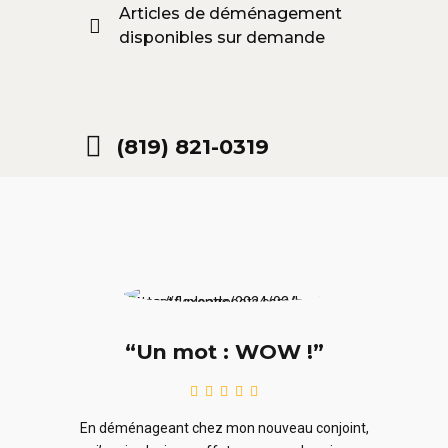
Articles de déménagement
disponibles sur demande
(819) 821-0319
“Un mot : WOW !”
le
En ra
En déménageant chez mon nouveau conjoint,
ieurs
ne sou