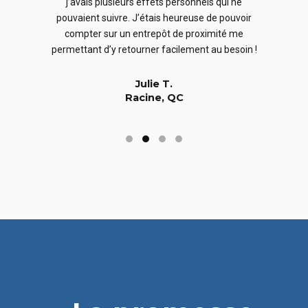
j’avais plusieurs effets personnels qui ne
cles
en
pouvaient suivre. J’étais heureuse de pouvoir
 nous
En
compter sur un entrepôt de proximité me
 long
permettant d’y retourner facilement au besoin !
Julie T.
Racine, QC