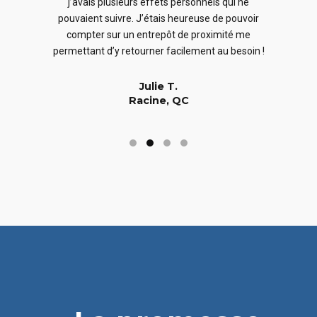
j’avais plusieurs effets personnels qui ne
cles
en
pouvaient suivre. J’étais heureuse de pouvoir
 nous
En
compter sur un entrepôt de proximité me
 long
permettant d’y retourner facilement au besoin !
Julie T.
Racine, QC