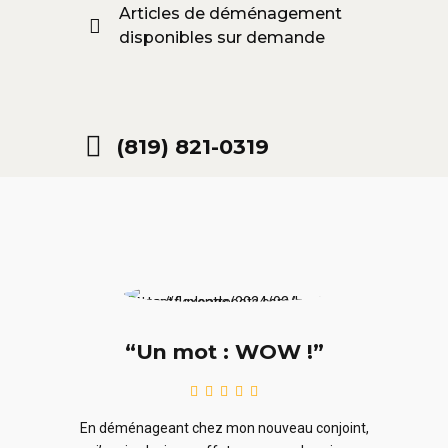
Articles de déménagement
disponibles sur demande
(819) 821-0319
“Un mot : WOW !”
le
En ra
En déménageant chez mon nouveau conjoint,
ieurs
ne sou