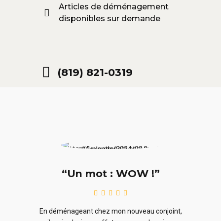
Articles de déménagement
disponibles sur demande
(819) 821-0319
“Un mot : WOW !”
le
En ra
En déménageant chez mon nouveau conjoint,
ieurs
ne sou