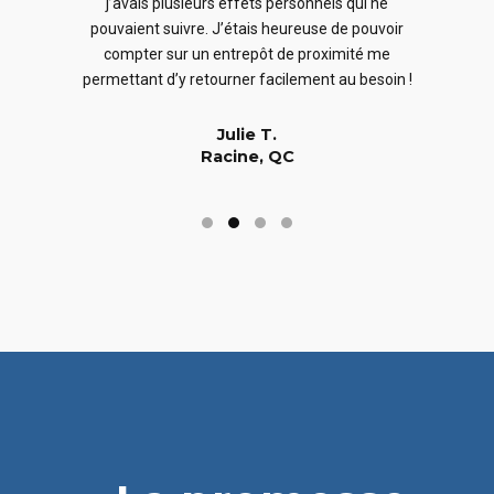
j’avais plusieurs effets personnels qui ne
cles
en
pouvaient suivre. J’étais heureuse de pouvoir
 nous
En
compter sur un entrepôt de proximité me
 long
permettant d’y retourner facilement au besoin !
Julie T.
Racine, QC