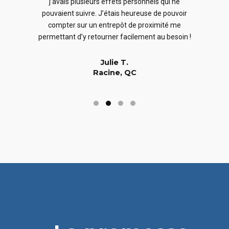
j’avais plusieurs effets personnels qui ne
cles
en
pouvaient suivre. J’étais heureuse de pouvoir
 nous
En
compter sur un entrepôt de proximité me
 long
permettant d’y retourner facilement au besoin !
Julie T.
Racine, QC