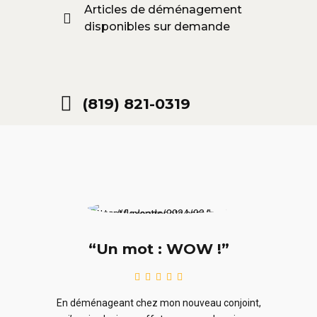
Articles de déménagement
disponibles sur demande
(819) 821-0319
“Un mot : WOW !”
le
En ra
En déménageant chez mon nouveau conjoint,
ieurs
ne sou